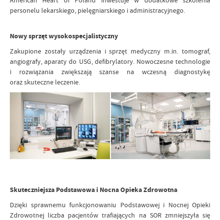
American Heart of Poland inwestuje w dodatkowe szkolenia
personelu lekarskiego, pielęgniarskiego i administracyjnego.
Nowy sprzęt wysokospecjalistyczny
Zakupione zostały urządzenia i sprzęt medyczny m.in. tomograf,
angiografy, aparaty do USG, defibrylatory. Nowoczesne technologie
i rozwiązania zwiększają szanse na wczesną diagnostykę
oraz skuteczne leczenie.
Skuteczniejsza Podstawowa i Nocna Opieka Zdrowotna
Dzięki sprawnemu funkcjonowaniu Podstawowej i Nocnej Opieki
Zdrowotnej liczba pacjentów trafiających na SOR zmniejszyła się