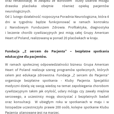
oraz rehabilitację. W związku ze wzrostem liczby udarów mózgu
drawska placówka obejmie również opieką pacjentów
neurologicznych.
Od 1 lutego działalność rozpoczyna Poradnia Neurologiczna, która 4
dni w tygodniu będzie funkcjonować w ramach kontraktu
z Narodowym Funduszem Zdrowia. Profilaktyka, diagnostyka
i leczenie chorób cywilizacyjnych jest misją całej Grupy American
Heart of Poland, realizowaną w ponad 20 placówkach w kraju.
Fundacja „Z sercem do Pacjenta” – bezpłatne spotkania
edukacyjne dla pacjentów.
W ramach społecznej odpowiedzialności biznesu Grupa American
Heart of Poland realizuje szereg programów społecznych, których
celem jest edukacja zdrowotna. Fundacja „Z sercem do Pacjenta”
organizuje bezpłatne spotkania - Kluby Pacjenta. Specjaliści
medyczni dzielą się swoją wiedzą na temat zapobiegania chorobom
cywilizacyjnym takim jak otyłość, udary mózgu czy zawały mięśnia
sercowego, a uczestnicy mogą skorzystać z bezpłatnych badań
oraz konsultacji. W ubiegłym roku w spotkaniach w maju i w
listopadzie uczestniczyło prawie 200 osób, kolejne spotkanie Klubu
Pacjenta planowane jest na marzec.