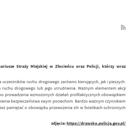
usze Straży Miejskiej w Złocieńcu oraz Policji, którzy wraz
nia uczestników ruchu drogowego zarówno kierujących, jak i pieszych.
twa ruchu drogowego lub jego utrudnienia. Ważnym elementem akcji
Mimo prowadzenia wzmożonych działań profilaktycznych obowiązkiem
pewnienia bezpieczeństwa swym pociechom. Bardzo ważnym czynnikiem
też pamiętać o obowiązku przewożenia ich w fotelikach ochronnych
zdjęcia:
https://drawsko.policja.gov.pl/