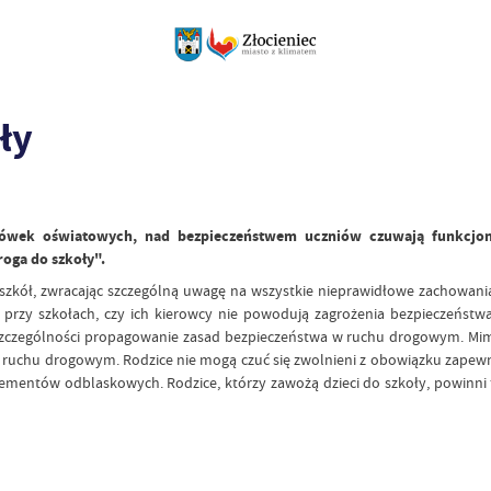
ły
wek oświatowych, nad bezpieczeństwem uczniów czuwają funkcjonari
oga do szkoły".
nach szkół, zwracając szczególną uwagę na wszystkie nieprawidłowe zachowa
ę przy szkołach, czy ich kierowcy nie powodują zagrożenia bezpieczeńs
a w szczególności propagowanie zasad bezpieczeństwa w ruchu drogowym. 
a w ruchu drogowym. Rodzice nie mogą czuć się zwolnieni z obowiązku za
ementów odblaskowych. Rodzice, którzy zawożą dzieci do szkoły, powinni 