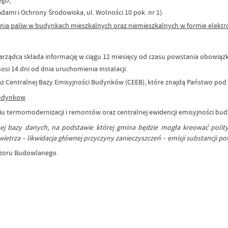
ami i Ochrony Środowiska, ul. Wolności 10 pok. nr 1).
alania paliw w budynkach mieszkalnych oraz niemieszkalnych w formie elektro
 Zarządca składa informację w ciągu
12 miesięcy
od czasu powstania obowiąz
nosi
14 dni
od dnia uruchomienia instalacji.
az Centralnej Bazy Emisyjności Budynków (CEEB), które znajdą Państwo pod
budynkow
 termomodernizacji i remontów oraz centralnej ewidencji emisyjności budynk
ej bazy danych, na podstawie której gmina będzie mogła kreować polity
ietrza – likwidacja głównej przyczyny zanieczyszczeń – emisji substancji 
dzoru Budowlanego.