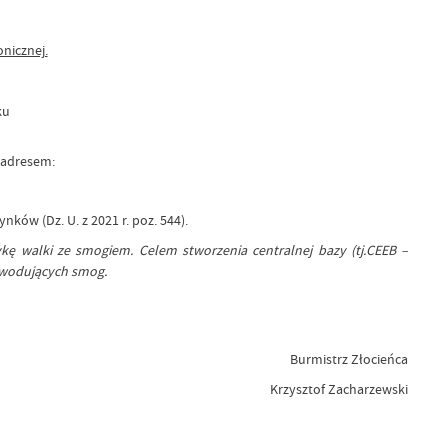
nicznej.
ku
 adresem:
ów (Dz. U. z 2021 r. poz. 544).
kę walki ze smogiem. Celem stworzenia centralnej bazy (tj.CEEB –
powodujących smog.
Burmistrz Złocieńca
Krzysztof Zacharzewski