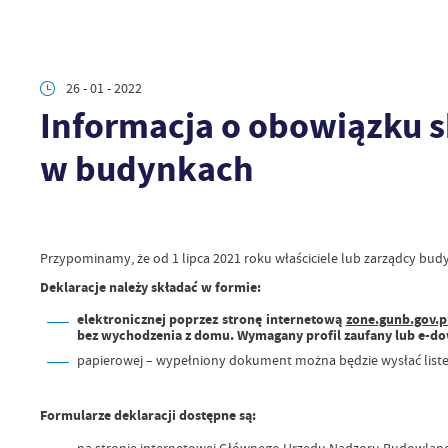
26 - 01 - 2022
Informacja o obowiązku sk
w budynkach
Przypominamy, że
od 1 lipca 2021 roku właściciele lub zarządcy
budy
Deklaracje należy składać w formie:
elektronicznej poprzez stronę internetową
zone.gunb.gov.p
bez wychodzenia z domu. Wymagany profil zaufany lub e-d
papierowej
– wypełniony dokument można będzie wysłać listem
Formularze deklaracji dostępne są:
na stronie internetowej Głównego Urzędu Nadzoru Budowlan