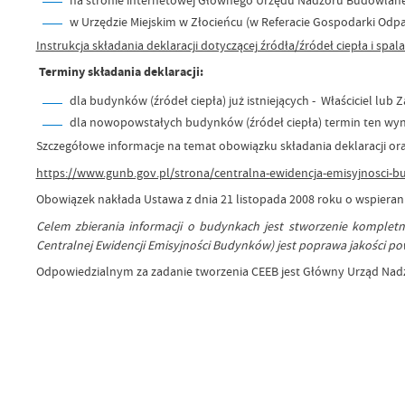
w Urzędzie Miejskim w Złocieńcu (w Referacie Gospodarki Odpad
Instrukcja składania deklaracji dotyczącej źródła/źródeł ciepła i sp
Terminy składania deklaracji:
dla budynków (źródeł ciepła) już istniejących - Właściciel lub
dla nowopowstałych budynków (źródeł ciepła) termin ten wy
Szczegółowe informacje na temat obowiązku składania deklaracji or
https://www.gunb.gov.pl/strona/centralna-ewidencja-emisyjnosci-
Obowiązek nakłada Ustawa z dnia 21 listopada 2008 roku o wspieraniu
Celem zbierania informacji o budynkach jest stworzenie kompletn
Centralnej Ewidencji Emisyjności Budynków) jest poprawa jakości pow
Odpowiedzialnym za zadanie tworzenia CEEB jest Główny Urząd Na