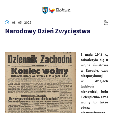
08 - 05 - 2025
Narodowy Dzień Zwycięstwa
8 maja 1945 r.,
zakończyła się II
wojna światowa
w Europie, czas
niespotykanej
w dziejach
ludzkości
nienawiści, bólu
i cierpienia. Czas
wojny to także
obraz
niespotykanego