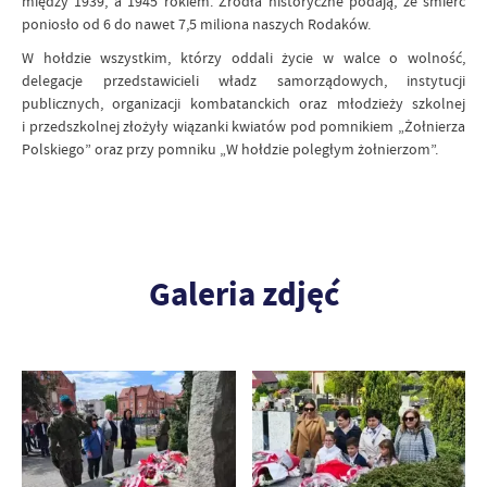
między 1939, a 1945 rokiem. Źródła historyczne podają, że śmierć
poniosło od 6 do nawet 7,5 miliona naszych Rodaków.
W hołdzie wszystkim, którzy oddali życie w walce o wolność,
delegacje przedstawicieli władz samorządowych, instytucji
publicznych, organizacji kombatanckich oraz młodzieży szkolnej
i przedszkolnej złożyły wiązanki kwiatów pod pomnikiem „Żołnierza
Polskiego” oraz przy pomniku „W hołdzie poległym żołnierzom”.
Galeria zdjęć