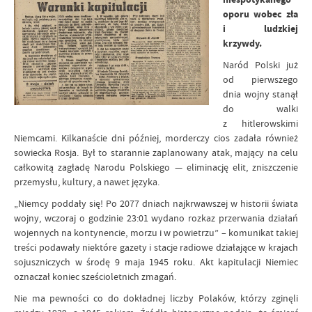
oporu wobec zła
i ludzkiej
krzywdy.
Naród Polski już
od pierwszego
dnia wojny stanął
do walki
z hitlerowskimi
Niemcami. Kilkanaście dni później, morderczy cios zadała również
sowiecka Rosja. Był to starannie zaplanowany atak, mający na celu
całkowitą zagładę Narodu Polskiego — eliminację elit, zniszczenie
przemysłu, kultury, a nawet języka.
„Niemcy poddały się! Po 2077 dniach najkrwawszej w historii świata
wojny, wczoraj o godzinie 23:01 wydano rozkaz przerwania działań
wojennych na kontynencie, morzu i w powietrzu” – komunikat takiej
treści podawały niektóre gazety i stacje radiowe działające w krajach
sojuszniczych w środę 9 maja 1945 roku. Akt kapitulacji Niemiec
oznaczał koniec sześcioletnich zmagań.
Nie ma pewności co do dokładnej liczby Polaków, którzy zginęli