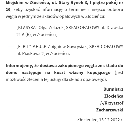
Miejskim w Złocieńcu, ul. Stary Rynek 3, I piętro pokój nr
16
, żeby uzyskać informację o terminie i miejscu odbioru
węgla w jednym ze składów opałowych w Złocieńcu:
KLASYKA” Olga Żelazek, SKŁAD OPAŁOWY ul. Drawska
„
21 A (B), w Złocieńcu,
ELBIT” P.H.U.P Zbigniew Gawrysiak, SKŁAD OPAŁOWY
„
ul. Piaskowa 2, w Złocieńcu.
Informujemy, że dostawa zakupionego węgla ze składu do
domu następuje na koszt własny kupującego
(jest
możliwość zlecenia tej usługi dla składu opałowego).
Burmistrz
Złocieńca
/-/Krzysztof
Zacharzewski
Złocieniec, 15.12.2022 r.