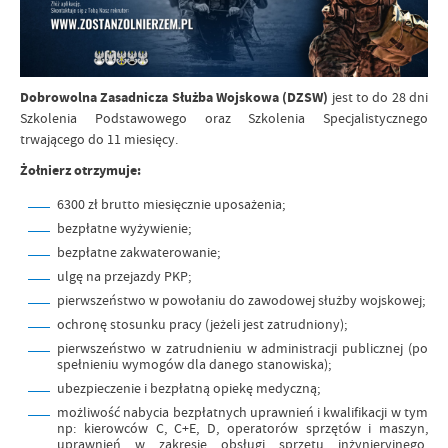
Dobrowolna Zasadnicza Służba Wojskowa (DZSW)
jest to do 28 dni
Szkolenia Podstawowego oraz Szkolenia Specjalistycznego
trwającego do 11 miesięcy.
Żołnierz otrzymuje:
6300 zł brutto miesięcznie uposażenia;
bezpłatne wyżywienie;
bezpłatne zakwaterowanie;
ulgę na przejazdy PKP;
pierwszeństwo w powołaniu do zawodowej służby wojskowej;
ochronę stosunku pracy (jeżeli jest zatrudniony);
pierwszeństwo w zatrudnieniu w administracji publicznej (po
spełnieniu wymogów dla danego stanowiska);
ubezpieczenie i bezpłatną opiekę medyczną;
możliwość nabycia bezpłatnych uprawnień i kwalifikacji w tym
np: kierowców C, C+E, D, operatorów sprzętów i maszyn,
uprawnień w zakresie obsługi sprzętu inżynieryjnego,