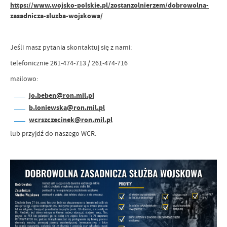
https://www.wojsko-polskie.pl/zostanzolnierzem/dobrowolna-
zasadnicza-sluzba-wojskowa/
Jeśli masz pytania skontaktuj się z nami:
telefonicznie 261-474-713 / 261-474-716
mailowo:
jo.beben@ron.mil.pl
b.loniewska@ron.mil.pl
wcrszczecinek@ron.mil.pl
lub przyjdź do naszego WCR.