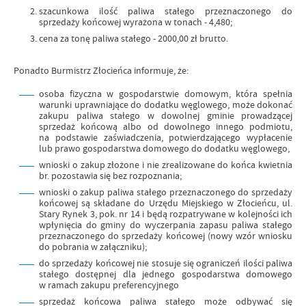
szacunkowa ilość paliwa stałego przeznaczonego do
sprzedaży końcowej wyrażona w tonach - 4,480;
cena za tonę paliwa stałego - 2000,00 zł brutto.
Ponadto Burmistrz Złocieńca informuje, że:
osoba fizyczna w gospodarstwie domowym, która spełnia
warunki uprawniające do dodatku węglowego, może dokonać
zakupu paliwa stałego w dowolnej gminie prowadzącej
sprzedaż końcową albo od dowolnego innego podmiotu,
na podstawie zaświadczenia, potwierdzającego wypłacenie
lub prawo gospodarstwa domowego do dodatku węglowego,
wnioski o zakup złożone i nie zrealizowane do końca kwietnia
br. pozostawia się bez rozpoznania;
wnioski o zakup paliwa stałego przeznaczonego do sprzedaży
końcowej są składane do Urzędu Miejskiego w Złocieńcu, ul.
Stary Rynek 3, pok. nr 14 i będą rozpatrywane w kolejności ich
wpłynięcia do gminy do wyczerpania zapasu paliwa stałego
przeznaczonego do sprzedaży końcowej (nowy wzór wniosku
do pobrania w załączniku);
do sprzedaży końcowej nie stosuje się ograniczeń ilości paliwa
stałego dostępnej dla jednego gospodarstwa domowego
w ramach zakupu preferencyjnego
sprzedaż końcowa paliwa stałego może odbywać się