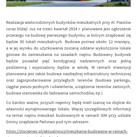
Realizacja wielorodzinnych budynków mieszkalnych przy Al. Piastów
coraz bliżej! Już na trzeci kwartał 2024 r. planowane jest ogłoszenie
przetargu na budowę pierwszego budynku, w którym znajdować się
będzie 30 lokali mieszkalnych. Budowa potrwa około 12 miesięcy,
a w jej wyniku do użytkowania zostaną oddane wykończone lokale
gotowe do zamieszkania na zasadach najmu. Budowany budynek
będzie posiadał pięć kondygnacji nadziemnych oraz jedną
podziemną i wyposażony będzie w windę. W ramach inwestycji
planowana jest także budowa niezbędnej infrastruktury technicznej
oraz zagospodarowanie przyległych terenów (budowa parkingu,
ciągów pieszo-jezdnych i oświetlenia, urządzenie terenów zielonych,
budowa stanowiska do ładowania samochodów, itp.).
Co bardzo ważne, przyszli najemcy będą mieli szansę na dojście do
własności wynajmowanego lokalu. Więcej szczegółowych informacji
na temat najmu mieszkań budowanych w ramach SIM przy udziale
Gminy znajdziecie Państwo pod tym adresem:
https://zlocieniec.pl/aktualnosci/mieszkania-budowane-w-ramach-