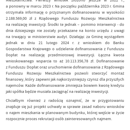
a ponowny w marcu 2023 r. Na początku października 2023 r. Gmina
otrzymała informację o przyznanym dofinansowaniu w wysokości
2.188.569,00 zł z Rządowego Funduszu Rozwoju Mieszkalnictwa
na realizację inwestycji. Środki te jednak – pomimo interwencji - do
dnia dzisiejszego nie zostały przekazane na konto urzędu z uwagi
na trwający w ministerstwie audyt. Działając za Gminę wystąpiłem
jednak w dniu 21 lutego 2024 r. z wnioskiem do Banku
Gospodarstwa Krajowego o udzielenie dofinansowania z Funduszu
Dopłat na realizację przedmiotowej inwestycji. Łączna kwota
wnioskowanego wsparcia to aż 10.113.356,78 zł. Dofinansowanie
z Funduszu Dopłat oraz uruchomienie dofinansowania z Rządowego
Funduszu Rozwoju Mieszkalnictwa pozwoli stworzyć montaż
finansowy, który zapewni jak najkorzystniejszy czynsz dla przyszłych
najemców. Każde dofinansowanie zmniejsza bowiem kwotę kredytu
jaki spółka będzie musiała zaciągnąć na realizację inwestycji.
Chciałbym również z radością oznajmić, że w przygotowaniu
znajduje się już projekt uchwały w sprawie zasad naboru wniosków
o najem mieszkania w planowanym budynku, której wejście w życie
rozpocznie proces rekrutacji osób zainteresowanych najmem.