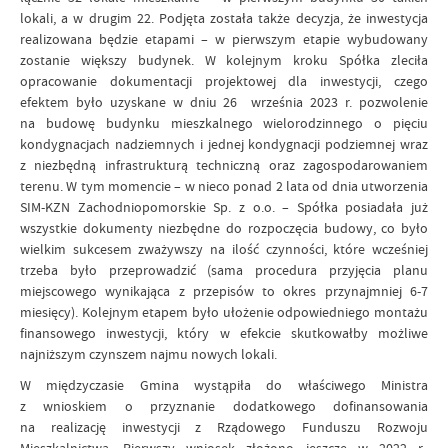
lokali, a w drugim 22. Podjęta została także decyzja, że inwestycja
realizowana będzie etapami – w pierwszym etapie wybudowany
zostanie większy budynek. W kolejnym kroku Spółka zleciła
opracowanie dokumentacji projektowej dla inwestycji, czego
efektem było uzyskane w dniu 26 września 2023 r. pozwolenie
na budowę budynku mieszkalnego wielorodzinnego o pięciu
kondygnacjach nadziemnych i jednej kondygnacji podziemnej wraz
z niezbędną infrastrukturą techniczną oraz zagospodarowaniem
terenu. W tym momencie – w nieco ponad 2 lata od dnia utworzenia
SIM-KZN Zachodniopomorskie Sp. z o.o. – Spółka posiadała już
wszystkie dokumenty niezbędne do rozpoczęcia budowy, co było
wielkim sukcesem zważywszy na ilość czynności, które wcześniej
trzeba było przeprowadzić (sama procedura przyjęcia planu
miejscowego wynikająca z przepisów to okres przynajmniej 6-7
miesięcy). Kolejnym etapem było ułożenie odpowiedniego montażu
finansowego inwestycji, który w efekcie skutkowałby możliwe
najniższym czynszem najmu nowych lokali.
W międzyczasie Gmina wystąpiła do właściwego Ministra
z wnioskiem o przyznanie dodatkowego dofinansowania
na realizację inwestycji z Rządowego Funduszu Rozwoju
Mieszkalnictwa. Pierwszy wniosek złożono jeszcze w 2022 r.,