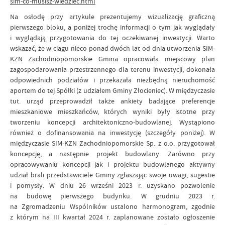
sim-co-musisz-wiedziec.html
Na osłodę przy artykule prezentujemy wizualizację graficzną
pierwszego bloku, a poniżej trochę informacji o tym jak wyglądały
i wyglądają przygotowania do tej oczekiwanej inwestycji. Warto
wskazać, że w ciągu nieco ponad dwóch lat od dnia utworzenia SIM-
KZN Zachodniopomorskie Gmina opracowała miejscowy plan
zagospodarowania przestrzennego dla terenu inwestycji, dokonała
odpowiednich podziałów i przekazała niezbędną nieruchomość
aportem do tej Spółki (z udziałem Gminy Złocieniec). W międzyczasie
tut. urząd przeprowadził także ankiety badające preferencje
mieszkaniowe mieszkańców, których wyniki były istotne przy
tworzeniu koncepcji architektoniczno-budowlanej. Wystąpiono
również o dofinansowania na inwestycję (szczegóły poniżej). W
międzyczasie SIM-KZN Zachodniopomorskie Sp. z o.o. przygotował
koncepcję, a następnie projekt budowlany. Zarówno przy
opracowywaniu koncepcji jak i projektu budowlanego aktywny
udział brali przedstawiciele Gminy zgłaszając swoje uwagi, sugestie
i pomysły. W dniu 26 wrześni 2023 r. uzyskano pozwolenie
na budowę pierwszego budynku. W grudniu 2023 r.
na Zgromadzeniu Wspólników ustalono harmonogram, zgodnie
z którym na III kwartał 2024 r. zaplanowane zostało ogłoszenie