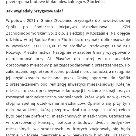
przetargu na budowę bloku mieszkalnego w Złocieńcu.
Jak wyglądały przygotowania?
W połowie 2021 r. Gmina Złocieniec przystąpiła do nowotworzonej
Spółki pn. Społeczna Inicjatywa Mieszkaniowa – „KZN
Zachodniopomorskie” Sp. z o.o. z siedzibą w Koszalinie. Na objęcie
udziałów w tej Spółce Gmina Złocieniec otrzymała dofinansowanie
w wysokości 3.000.000,00 zł ze środków Rządowego Funduszu
Rozwoju Mieszkalnictwa. Następnie w zasobie Gminy wytypowano
nieruchomość przy Al. Piastów, dla której w tut. urzędzie
opracowano miejscowy plan zagospodarowania przestrzennego. Po
zakończeniu tego etapu zlecono podział nieruchomości, a następnie
jej część została wniesiona przez Gminę aportem do Spółki
z przeznaczeniem pod realizację inwestycji mieszkaniowej. Kolejne
miesiące to czas opracowywania koncepcji i szukania jak najlepszych
rozwiązań architektoniczno-budowlanych, które w jak największym
stopniu spełnią oczekiwania mieszkańców. Opierano się przy tym
m.in. na ankiecie, którą przeprowadzał tut. urząd, a której celem
było badanie preferencji mieszkaniowych mieszkańców. Ostatecznie
w opracowanej koncepcji założono budowę dwóch budynków
mieszkalnych wielorodzinnych, w których znajdowały się będą
łącznie 52 lokale mieszkalne – w pierwszym budynku 30 takich