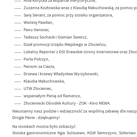
Ania Korycka za wsparcie merytoryczne,
Zuzanna Kozłowska wraz z Klaudią Makuchowską, za pomoc prz
Sarę Sierant, za pomoc przy stoisku organizatora,
Wioletę Pawiłan,
Panu Heniowi,
Tadeusz Sochacki i Damian Świercz,
Dział promocji Urzędu Miejskiego w Złocieńcu,
Lokalny Reporter z DSI Drawskie strony internetowe oraz Złoci
Perła Połczyn,
Paniom za Ciasta,
Drzewa i krzewy Władysław Wyrzykowski,
Klaudia Makuchowska,
UTW Złocieniec,
wspaniałym Panią od flamenco,
Złocieniecki Ośrodek Kultury - ZOK - Kino MEWA.
Nieustanny nasz podziw i wdzięczność za wspólną zabawę dla naszyc
Drogie Panie - dziękujemy!
Na stoiskach można było zobaczyć:
Stoiska gastronomiczne Kgw Suliszewo, KGW Siemczyno, Sołectwo C