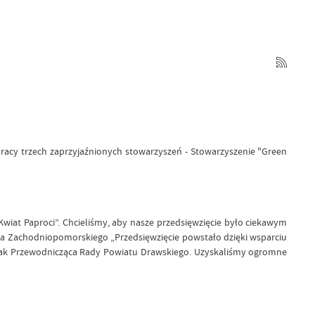
acy trzech zaprzyjaźnionych stowarzyszeń - Stowarzyszenie "Green
wiat Paproci”. Chcieliśmy, aby nasze przedsięwzięcie było ciekawym
wa Zachodniopomorskiego „Przedsięwzięcie powstało dzięki wsparciu
Ptak Przewodnicząca Rady Powiatu Drawskiego. Uzyskaliśmy ogromne