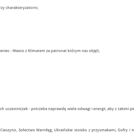
y charakteryzatorni,
eniec - Miasto z Klimatem za patronat którym nas objęli,
h uczestniczek - potrzeba naprawdę wiele odwagi i energii, aby z takimi
ieszyno, Sołectwo Warniłęg, Ukraińskie stoisko z przysmakami, Gofry i 