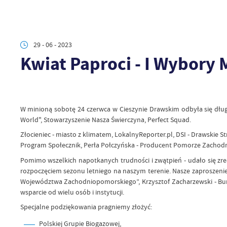
29 - 06 - 2023
Kwiat Paproci - I Wybory 
W minioną sobotę 24 czerwca w Cieszynie Drawskim odbyła się dłu
World", Stowarzyszenie Nasza Świerczyna, Perfect Squad.
Złocieniec - miasto z klimatem, LokalnyReporter.pl, DSI - Drawski
Program Społecznik, Perła Połczyńska - Producent Pomorze Zachodni
Pomimo wszelkich napotkanych trudności i zwątpień - udało się zre
rozpoczęciem sezonu letniego na naszym terenie. Nasze zaproszeni
Województwa Zachodniopomorskiego”, Krzysztof Zacharzewski - Bur
wsparcie od wielu osób i instytucji.
Specjalne podziękowania pragniemy złożyć:
Polskiej Grupie Biogazowej,