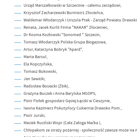
Urząd Marszałkowski w Szczecinie - całemu zarządowi,
Krzysztof Zacharzewski Burmistrz Złocieńca,
Waldemar Włodarczyk i Urszula Ptak - Zarząd Powiatu Drawski
Renata, Jacek Kurlit Firma "NAKAR" Złocieniec,
Dr Kosma Kozłowski "Sonomed " Szczecin,
Tomasz Włodarczyk Polska Grupa Biogazowa,
Artur, Katarzyna Bobryk "Apard",
Marta Barsul,
Ela Kopczyńska,
Tomasz Bukowski,
Jan Sawicki,
Radosław Bosiacki (Żbik),
Grażyna Buczek i Anna Barylska MGOPS,
Piotr Fiołek gospodarz Gęsiej Łączki w Cieszynie,
Iwona Kazimierz Pokutyńscy Cukiernia Drawsko Pom.,
Piotr Jurski,
Maciek Ruciński Wopr (Cała Załoga Maćka ),
Chłopakom ze straży pożarnej - społeczność zawsze może na nic