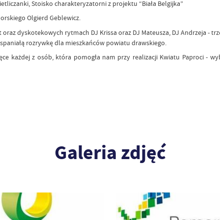
liczanki, Stoisko charakteryzatorni z projektu “Biała Belgijka”
rskiego Olgierd Geblewicz.
raz dyskotekowych rytmach DJ Krissa oraz DJ Mateusza, DJ Andrzeja - trzec
wspaniałą rozrywkę dla mieszkańców powiatu drawskiego.
e każdej z osób, która pomogła nam przy realizacji Kwiatu Paproci - wyba
Galeria zdjęć