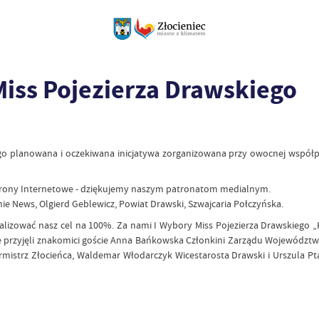
Miss Pojezierza Drawskiego
go planowana i oczekiwana inicjatywa zorganizowana przy owocnej współpr
e Strony Internetowe - dziękujemy naszym patronatom medialnym.
e News, Olgierd Geblewicz, Powiat Drawski, Szwajcaria Połczyńska.
alizować nasz cel na 100%. Za nami I Wybory Miss Pojezierza Drawskiego „K
e przyjęli znakomici goście Anna Bańkowska Członkini Zarządu Województ
mistrz Złocieńca, Waldemar Włodarczyk Wicestarosta Drawski i Urszula 