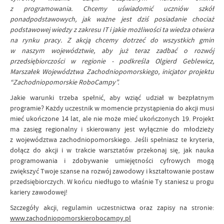
z programowania. Chcemy uświadomić uczniów szkół
ponadpodstawowych, jak ważne jest dziś posiadanie chociaż
podstawowej wiedzy z zakresu IT i jakie możliwości ta wiedza otwiera
na rynku pracy. Z akcją chcemy dotrzeć do wszystkich gmin
w naszym województwie, aby już teraz zadbać o rozwój
przedsiębiorczości w regionie - podkreśla Olgierd Geblewicz,
Marszałek Województwa Zachodniopomorskiego, inicjator projektu
“Zachodniopomorskie RoboCampy”.
Jakie warunki trzeba spełnić, aby wziąć udział w bezpłatnym
programie? Każdy uczestnik w momencie przystąpienia do akcji musi
mieć ukończone 14 lat, ale nie może mieć ukończonych 19. Projekt
ma zasięg regionalny i skierowany jest wyłącznie do młodzieży
z województwa zachodniopomorskiego. Jeśli spełniasz te kryteria,
dołącz do akcji i w trakcie warsztatów przekonaj się, jak nauka
programowania i zdobywanie umiejętności cyfrowych mogą
zwiększyć Twoje szanse na rozwój zawodowy i kształtowanie postaw
przedsiębiorczych. W końcu niedługo to właśnie Ty staniesz u progu
kariery zawodowej!
Szczegóły akcji, regulamin uczestnictwa oraz zapisy na stronie:
www.zachodniopomorskierobocampy.pl