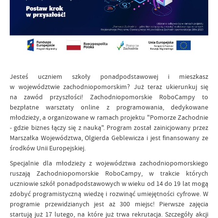
Jesteś uczniem szkoły ponadpodstawowej i mieszkasz
w województwie zachodniopomorskim? Już teraz ukierunkuj się
na zawód przyszłości! Zachodniopomorskie RoboCampy to
bezpłatne warsztaty online z programowania, dedykowane
młodzieży, a organizowane w ramach projektu "Pomorze Zachodnie
- gdzie biznes łączy się z nauką". Program został zainicjowany przez
Marszałka Województwa, Olgierda Geblewicza i jest finansowany ze
środków Unii Europejskiej.
Specjalnie dla młodzieży z województwa zachodniopomorskiego
ruszają Zachodniopomorskie RoboCampy, w trakcie których
uczniowie szkół ponadpodstawowych w wieku od 14 do 19 lat mogą
zdobyć programistyczną wiedzę i rozwinąć umiejętności cyfrowe. W
programie przewidzianych jest aż 300 miejsc! Pierwsze zajęcia
startują już 17 lutego, na które już trwa rekrutacja. Szczegóły akcji