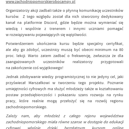
www.zachodniopomorskierobocampy.pl
Organizatorzy akcji zadbali także o płynną komunikację uczestników
kursów. Z tego względu został dla nich stworzony dedykowany
kanał na platformie Discord, gdzie będzie można wymieniać się
wiedzą i wspólnie z trenerem i innymi uczniami pomagać
w rozwiązywaniu pojawiających się wątpliwości.
Potwierdzeniem ukończenia kursu będzie specjalny certyfikat,
ale aby go zdobyć, uczestnicy muszą być obecni minimum na 80
proc. lekcji. Warto zatem zadbać o frekwencję, zwłaszcza że dla
zaangażowanych uczestników realizatorzy przygotowali
na zakończenie coś wyjątkowego!
Jednak zdobywanie wiedzy programistycznej to nie jedyny cel, jaki
przyświecał Marszałkowi w tworzeniu tego projektu. Poznanie
umiejętności cyfrowych ma służyć młodzieży także w kształtowaniu
postaw przedsiębiorczości i pokazaniu szans rozwoju na rynku
pracy, które realnie mogą przełożyć się na rozwój regionu
zachodniopomorskiego.
Zależy nam, aby młodzież z całego rejonu województwa
zachodniopomorskiego miała równe szanse w dostępie do edukacji
cyfrowej właśnie dzięki bezpłatnym kursom online