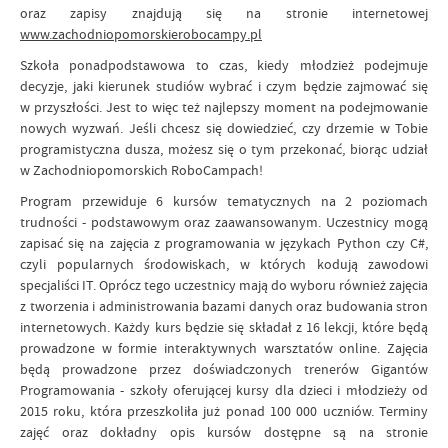
oraz zapisy znajdują się na stronie internetowej
www.zachodniopomorskierobocampy.pl
Szkoła ponadpodstawowa to czas, kiedy młodzież podejmuje
decyzje, jaki kierunek studiów wybrać i czym będzie zajmować się
w przyszłości. Jest to więc też najlepszy moment na podejmowanie
nowych wyzwań. Jeśli chcesz się dowiedzieć, czy drzemie w Tobie
programistyczna dusza, możesz się o tym przekonać, biorąc udział
w Zachodniopomorskich RoboCampach!
Program przewiduje 6 kursów tematycznych na 2 poziomach
trudności - podstawowym oraz zaawansowanym. Uczestnicy mogą
zapisać się na zajęcia z programowania w językach Python czy C#,
czyli popularnych środowiskach, w których kodują zawodowi
specjaliści IT. Oprócz tego uczestnicy mają do wyboru również zajęcia
z tworzenia i administrowania bazami danych oraz budowania stron
internetowych. Każdy kurs będzie się składał z 16 lekcji, które będą
prowadzone w formie interaktywnych warsztatów online. Zajęcia
będą prowadzone przez doświadczonych trenerów Gigantów
Programowania - szkoły oferującej kursy dla dzieci i młodzieży od
2015 roku, która przeszkoliła już ponad 100 000 uczniów. Terminy
zajęć oraz dokładny opis kursów dostępne są na stronie