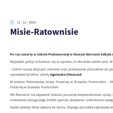
11 - 12 - 2024
Misie-Ratownisie
Po raz czwarty w Szkole Podstawowej w Nowym Worowie odbyła si
Wypadek, pobyt w karetce, czy w szpitalu, to dla dzieci wielki szok. W
-
Celem naszej akcji jest zebranie oraz przekazanie pluszaków do 
opowiada Dyrektor szkoły
Agnieszka Oleszczuk
.
W imieniu Państwowej Straży Pożarnej w Drawsku Pomorskim – Misi
Pożarnej w Drawsku Pomorskim.
Miś Ratowniś ma zapewnić dziecku poczucie bezpieczeństwa, czułą i 
znalezienie zastępczego źródła oparcia, skupienie i odwrócenie uwagi
Każde dziecko Misia zabiera do domu, dlatego potrzeba naprawdę wi