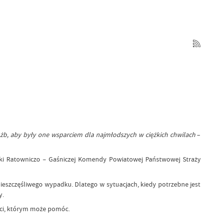
użb, aby były one wsparciem dla najmłodszych w ciężkich chwilach
–
ki Ratowniczo – Gaśniczej Komendy Powiatowej Państwowej Straży
nieszczęśliwego wypadku. Dlatego w sytuacjach, kiedy potrzebne jest
y.
eci, którym może pomóc.