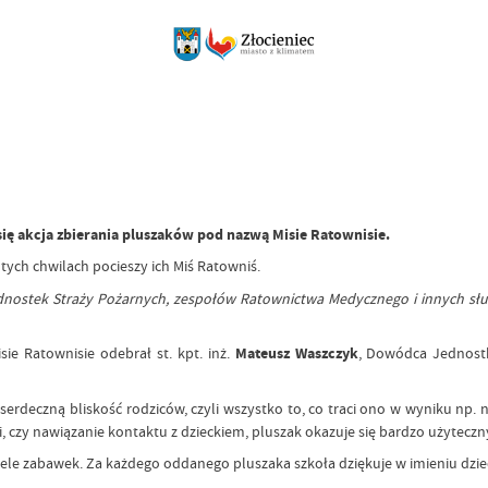
ę akcja zbierania pluszaków pod nazwą Misie Ratownisie.
 tych chwilach pocieszy ich Miś Ratowniś.
jednostek Straży Pożarnych, zespołów Ratownictwa Medycznego i innych sł
e Ratownisie odebrał st. kpt. inż.
Mateusz Waszczyk
, Dowódca Jednost
serdeczną bliskość rodziców, czyli wszystko to, co traci ono w wyniku np. 
, czy nawiązanie kontaktu z dzieckiem, pluszak okazuje się bardzo użyteczn
ele zabawek. Za każdego oddanego pluszaka szkoła dziękuje w imieniu dzi