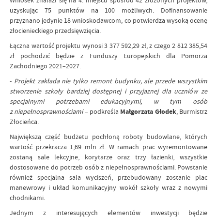
Wniosek znalazł się na 4. miejscu spośród 42 złożonych projektów,
uzyskując 75 punktów na 100 możliwych. Dofinansowanie
przyznano jedynie 18 wnioskodawcom, co potwierdza wysoką ocenę
złocienieckiego przedsięwzięcia.
Łączna wartość projektu wynosi 3 377 592,29 zł, z czego 2 812 385,54
zł pochodzić będzie z Funduszy Europejskich dla Pomorza
Zachodniego 2021–2027.
-
Projekt zakłada nie tylko remont budynku, ale przede wszystkim
stworzenie szkoły bardziej dostępnej i przyjaznej dla uczniów ze
specjalnymi potrzebami edukacyjnymi, w tym osób
z niepełnosprawnościami
– podkreśla
Małgorzata Głodek
, Burmistrz
Złocieńca.
Największą część budżetu pochłoną roboty budowlane, których
wartość przekracza 1,69 mln zł. W ramach prac wyremontowane
zostaną sale lekcyjne, korytarze oraz trzy łazienki, wszystkie
dostosowane do potrzeb osób z niepełnosprawnościami. Powstanie
również specjalna sala wyciszeń, przebudowany zostanie plac
manewrowy i układ komunikacyjny wokół szkoły wraz z nowymi
chodnikami.
Jednym z interesujących elementów inwestycji będzie