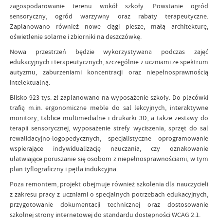
zagospodarowanie terenu wokół szkoły. Powstanie ogród
sensoryczny, ogród warzywny oraz rabaty terapeutyczne.
Zaplanowano również nowe ciągi piesze, małą architekturę,
oświetlenie solarne i zbiorniki na deszczówkę.
Nowa przestrzeń będzie wykorzystywana podczas zajęć
edukacyjnych i terapeutycznych, szczególnie z uczniami ze spektrum
autyzmu, zaburzeniami koncentracji oraz niepełnosprawnością
intelektualną.
Blisko 923 tys. zł zaplanowano na wyposażenie szkoły. Do placówki
trafią m.in. ergonomiczne meble do sal lekcyjnych, interaktywne
monitory, tablice multimedialne i drukarki 3D, a także zestawy do
terapii sensorycznej, wyposażenie strefy wyciszenia, sprzęt do sal
rewalidacyjno-logopedycznych, specjalistyczne oprogramowanie
wspierające indywidualizację nauczania, czy oznakowanie
ułatwiające poruszanie się osobom z niepełnosprawnościami, w tym
plan tyflograficzny i pętla indukcyjna.
Poza remontem, projekt obejmuje również szkolenia dla nauczycieli
z zakresu pracy z uczniami o specjalnych potrzebach edukacyjnych,
przygotowanie dokumentacji technicznej oraz dostosowanie
szkolnej strony internetowej do standardu dostępności WCAG 2.1.