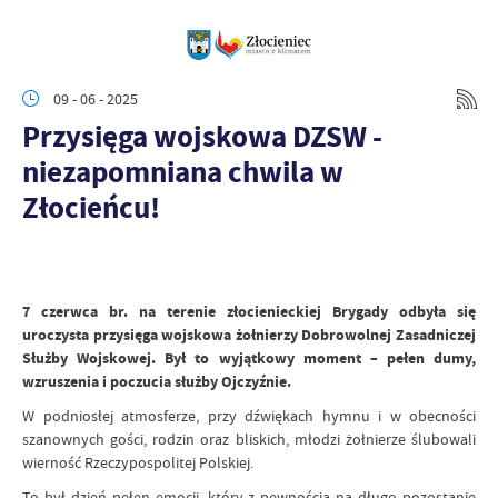
09 - 06 - 2025
Przysięga wojskowa DZSW -
niezapomniana chwila w
Złocieńcu!
7 czerwca br. na terenie złocienieckiej Brygady odbyła się
uroczysta przysięga wojskowa żołnierzy Dobrowolnej Zasadniczej
Służby Wojskowej. Był to wyjątkowy moment – pełen dumy,
wzruszenia i poczucia służby Ojczyźnie.
W podniosłej atmosferze, przy dźwiękach hymnu i w obecności
szanownych gości, rodzin oraz bliskich, młodzi żołnierze ślubowali
wierność Rzeczypospolitej Polskiej.
To był dzień pełen emocji, który z pewnością na długo pozostanie