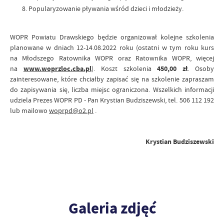
Popularyzowanie pływania wśród dzieci i młodzieży.
WOPR Powiatu Drawskiego będzie organizował kolejne szkolenia
planowane w dniach 12-14.08.2022 roku (ostatni w tym roku kurs
na Młodszego Ratownika WOPR oraz Ratownika WOPR, więcej
na
www.woprzloc.cba.pl
). Koszt szkolenia
450,00 zł
. Osoby
zainteresowane, które chciałby zapisać się na szkolenie zapraszam
do zapisywania się, liczba miejsc ograniczona. Wszelkich informacji
udziela Prezes WOPR PD - Pan Krystian Budziszewski, tel. 506 112 192
lub mailowo
woprpd@o2.pl
.
Krystian Budziszewski
Galeria zdjęć