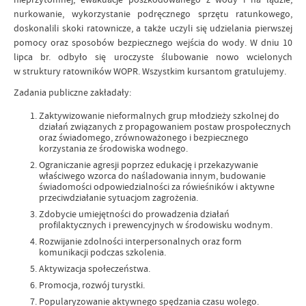
nurkowanie, wykorzystanie podręcznego sprzętu ratunkowego,
doskonalili skoki ratownicze, a także uczyli się udzielania pierwszej
pomocy oraz sposobów bezpiecznego wejścia do wody. W dniu 10
lipca br. odbyło się uroczyste ślubowanie nowo wcielonych
w struktury ratowników WOPR. Wszystkim kursantom gratulujemy.
Zadania publiczne zakładały:
Zaktywizowanie nieformalnych grup młodzieży szkolnej do
działań związanych z propagowaniem postaw prospołecznych
oraz świadomego, zrównoważonego i bezpiecznego
korzystania ze środowiska wodnego.
Ograniczanie agresji poprzez edukację i przekazywanie
właściwego wzorca do naśladowania innym, budowanie
świadomości odpowiedzialności za rówieśników i aktywne
przeciwdziałanie sytuacjom zagrożenia.
Zdobycie umiejętności do prowadzenia działań
profilaktycznych i prewencyjnych w środowisku wodnym.
Rozwijanie zdolności interpersonalnych oraz form
komunikacji podczas szkolenia.
Aktywizacja społeczeństwa.
Promocja, rozwój turystki.
Popularyzowanie aktywnego spędzania czasu wolego.