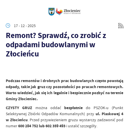
17 - 12 - 2025
Remont? Sprawdź, co zrobić z
odpadami budowlanymi w
Złocieńcu
Podczas remontów i drobnych prac budowlanych często powstają
odpady, takie jak gruz czy pozostałości po pracach remontowych.
Warto wiedzieć, jak się ich legalnie i bezpiecznie pozbyć na terenie
Gminy Złocieniec.
CZYSTY GRUZ
można oddać
bezpłatnie
do PSZOK-u (Punkt
Selektywnej Zbiórki Odpadów Komunalnych) przy
ul. Piaskowej 4
w Złocieńcu
. Przed przywiezieniem gruzu wystarczy zadzwonić pod
numer
600 284 752 lub 602 359 493
i ustalić szczegóły.