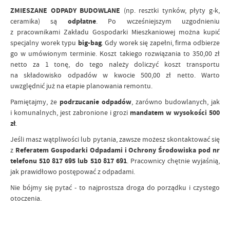
ZMIESZANE ODPADY BUDOWLANE
(np. resztki tynków, płyty g-k,
ceramika) są
odpłatne
. Po wcześniejszym uzgodnieniu
z pracownikami Zakładu Gospodarki Mieszkaniowej można kupić
specjalny worek typu
big-bag
. Gdy worek się zapełni, firma odbierze
go w umówionym terminie. Koszt takiego rozwiązania to 350,00 zł
netto za 1 tonę, do tego należy doliczyć koszt transportu
na składowisko odpadów w kwocie 500,00 zł netto. Warto
uwzględnić już na etapie planowania remontu.
Pamiętajmy, że
podrzucanie odpadów
, zarówno budowlanych, jak
i komunalnych, jest zabronione i grozi
mandatem w wysokości 500
zł
.
Jeśli masz wątpliwości lub pytania, zawsze możesz skontaktować się
z
Referatem Gospodarki Odpadami i Ochrony Środowiska pod nr
telefonu 510 817 695 lub 510 817 691
. Pracownicy chętnie wyjaśnią,
jak prawidłowo postępować z odpadami.
Nie bójmy się pytać - to najprostsza droga do porządku i czystego
otoczenia.