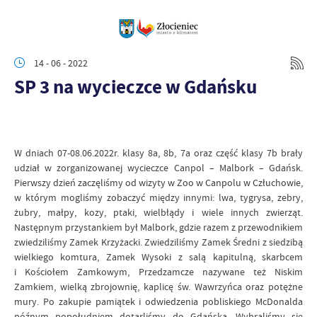
14 - 06 - 2022
SP 3 na wycieczce w Gdańsku
W dniach 07-08.06.2022r. klasy 8a, 8b, 7a oraz część klasy 7b brały
udział w zorganizowanej wycieczce Canpol – Malbork – Gdańsk.
Pierwszy dzień zaczęliśmy od wizyty w Zoo w Canpolu w Człuchowie,
w którym mogliśmy zobaczyć między innymi: lwa, tygrysa, zebry,
żubry, małpy, kozy, ptaki, wielbłądy i wiele innych zwierząt.
Następnym przystankiem był Malbork, gdzie razem z przewodnikiem
zwiedziliśmy Zamek Krzyżacki. Zwiedziliśmy Zamek Średni z siedzibą
wielkiego komtura, Zamek Wysoki z salą kapitulną, skarbcem
i Kościołem Zamkowym, Przedzamcze nazywane też Niskim
Zamkiem, wielką zbrojownię, kaplicę św. Wawrzyńca oraz potężne
mury. Po zakupie pamiątek i odwiedzenia pobliskiego McDonalda
późnym popołudniem dotarliśmy do Gdańska. Wybraliśmy się