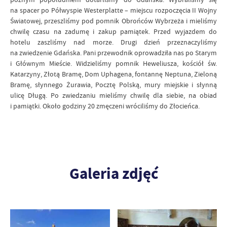
na spacer po Półwyspie Westerplatte – miejscu rozpoczęcia II Wojny
Światowej, przeszliśmy pod pomnik Obrońców Wybrzeża i mieliśmy
chwilę czasu na zadumę i zakup pamiątek. Przed wyjazdem do
hotelu zaszliśmy nad morze. Drugi dzień przeznaczyliśmy
na zwiedzenie Gdańska. Pani przewodnik oprowadziła nas po Starym
i Głównym Mieście. Widzieliśmy pomnik Heweliusza, kościół św.
Katarzyny, Złotą Bramę, Dom Uphagena, fontannę Neptuna, Zieloną
Bramę, słynnego Żurawia, Pocztę Polską, mury miejskie i słynną
ulicę Długą. Po zwiedzaniu mieliśmy chwilę dla siebie, na obiad
i pamiątki. Około godziny 20 zmęczeni wróciliśmy do Złocieńca.
Galeria zdjęć