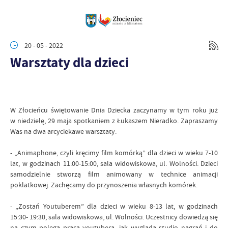
20 - 05 - 2022
Warsztaty dla dzieci
W Złocieńcu świętowanie Dnia Dziecka zaczynamy w tym roku już
w niedzielę, 29 maja spotkaniem z Łukaszem Nieradko. Zapraszamy
Was na dwa arcyciekawe warsztaty.
- „Animaphone, czyli kręcimy film komórką” dla dzieci w wieku 7-10
lat, w godzinach 11:00-15:00, sala widowiskowa, ul. Wolności. Dzieci
samodzielnie stworzą film animowany w technice animacji
poklatkowej. Zachęcamy do przynoszenia własnych komórek.
- „Zostań Youtuberem” dla dzieci w wieku 8-13 lat, w godzinach
15:30- 19:30, sala widowiskowa, ul. Wolności. Uczestnicy dowiedzą się
na czym polega praca youtubera, jak wygląda studio nagrań i do