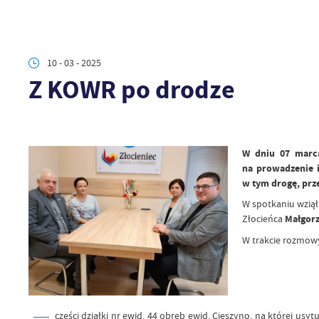
10 - 03 - 2025
Z KOWR po drodze
W dniu 07 marca
na prowadzenie i
w tym drogę, prz
W spotkaniu wzią
Złocieńca
Małgorz
W trakcie rozmowy
części działki nr ewid. 44 obręb ewid. Cieszyno, na której u