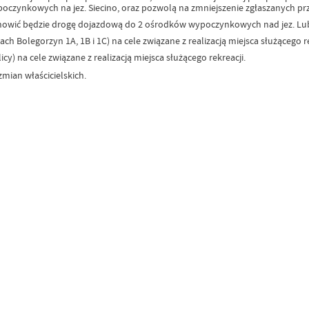
oczynkowych na jez. Siecino, oraz pozwolą na zmniejszenie zgłaszanych pr
stanowić będzie drogę dojazdową do 2 ośrodków wypoczynkowych nad jez. Lub
ch Bolegorzyn 1A, 1B i 1C) na cele związane z realizacją miejsca służącego re
icy) na cele związane z realizacją miejsca służącego rekreacji.
mian właścicielskich.