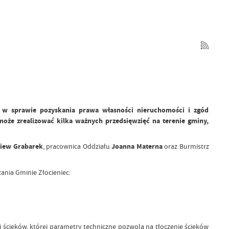
 w sprawie pozyskania prawa własności nieruchomości i zgód
oże zrealizować kilka ważnych przedsięwzięć na terenie gminy,
niew Grabarek
, pracownica Oddziału
Joanna Materna
oraz Burmistrz
ania Gminie Złocieniec:
i ścieków, której parametry techniczne pozwolą na tłoczenie ścieków