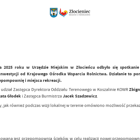
 2025 roku w Urzędzie Miejskim w Złocieńcu odbyło się spotkanie
nwestycji od Krajowego Ośrodka Wsparcia Rolnictwa. Działanie to pom
epompownię i miejsca rekreacji.
ł udział Zastępca Dyrektora Oddziału Terenowego w Koszalinie KOWR
Zbig
ata Głodek
i Zastępca Burmistrza
Jacek Szadzewicz
.
, jak również podczas wizji lokalnej w terenie omówiono możliwość przekaz
sytuowana jest przepompownia ścieków, w celu realizacji nowej przepompown