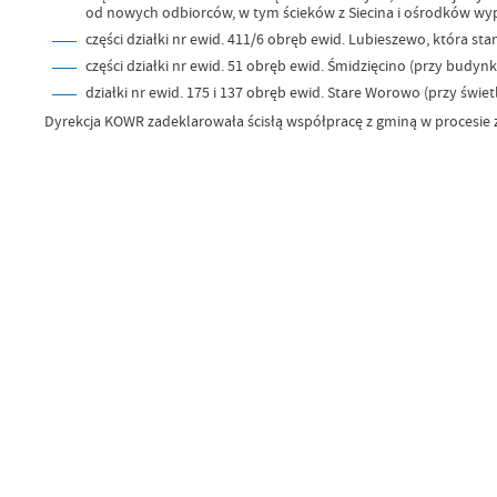
od nowych odbiorców, w tym ścieków z Siecina i ośrodków wyp
części działki nr ewid. 411/6 obręb ewid. Lubieszewo, która 
części działki nr ewid. 51 obręb ewid. Śmidzięcino (przy budynka
działki nr ewid. 175 i 137 obręb ewid. Stare Worowo (przy świetl
Dyrekcja KOWR zadeklarowała ścisłą współpracę z gminą w procesie z