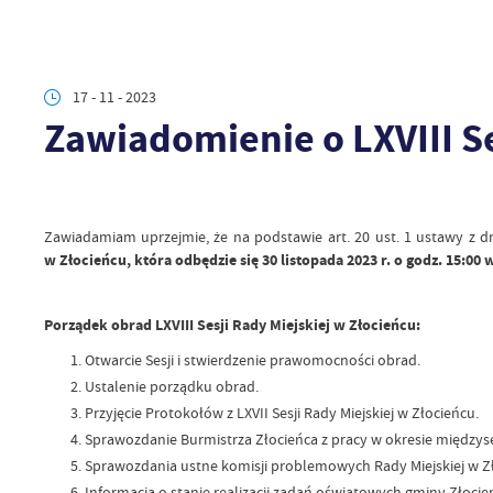
17 - 11 - 2023
Zawiadomienie o LXVIII Se
Zawiadamiam uprzejmie, że na podstawie art. 20 ust. 1 ustawy z dn
w Złocieńcu, która odbędzie się 30 listopada 2023 r. o godz. 15:00 
Porządek obrad LXVIII Sesji Rady Miejskiej w Złocieńcu:
Otwarcie Sesji i stwierdzenie prawomocności obrad.
Ustalenie porządku obrad.
Przyjęcie Protokołów z LXVII Sesji Rady Miejskiej w Złocieńcu.
Sprawozdanie Burmistrza Złocieńca z pracy w okresie międzys
Sprawozdania ustne komisji problemowych Rady Miejskiej w Zł
Informacja o stanie realizacji zadań oświatowych gminy Złoci