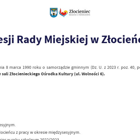
sji Rady Miejskiej w Złocień
ia 8 marca 1990 roku o samorządzie gminnym (Dz. U. z 2023 r. poz. 40, po
w sali Złocienieckiego Ośrodka Kultury (ul. Wolności 6).
esyjnym.
ocieńcu z pracy w okresie międzysesyjnym.
eniec w roku szkolnym 2022/2023.