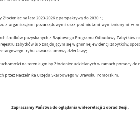
Złocieniec na lata 2023-2026 z perspektywą do 2030 r.;
c z organizacjami pozarządowymi oraz podmiotami wymienionymi w art. 3
 ramach środków pozyskanych z Rządowego Programu Odbudowy Zabytków na 
jestru zabytków lub znajdującym się w gminnej ewidencji zabytków, sposobó
rzetargowego trybu zawarcia umowy dzierżawy;
eruchomości na terenie gminy Złocieniec udzielanych w ramach pomocy de m
ych przez Naczelnika Urzędu Skarbowego w Drawsku Pomorskim.
Zapraszamy Państwa do oglądania wideorelacji z obrad Sesji.