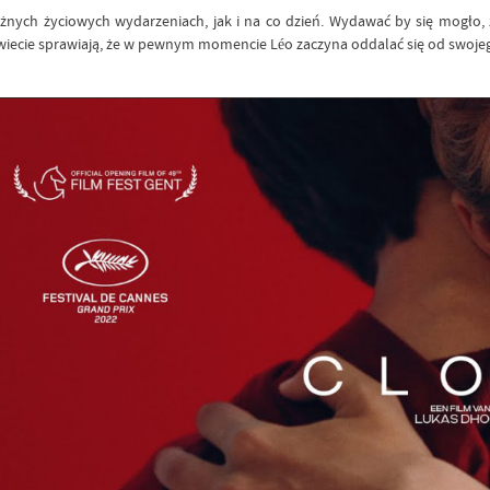
żnych życiowych wydarzeniach, jak i na co dzień. Wydawać by się mogło, że 
świecie sprawiają, że w pewnym momencie Léo zaczyna oddalać się od swojeg