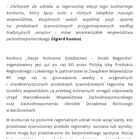
-
Zachęcam do udziału w tegorocznej edycji
tego kulinarnego
konkursu, który łączy ludzi z różnych zakątków naszego
województwa, skupionych wokół wspólnej pasji, opartej
na produktach żywnościowych przygotowywanych według
tradycyjnych receptur
- mówi wicemarszałek województwa
zachodniopomorskiego
Olgierd Kustosz
.
Konkurs „Nasze Kulinarne Dziedzictwo
–
Smaki Regionów”
organizowany jest już po raz XXI przez Polską Izbę Produktu
Regionalnego i Lokalnego w partnerstwie ze Związkiem Województw
RP. Jego cel to gromadzenie wiedzy o oryginalnych
i charakterystycznych produktach żywnościowych regionów. Na
szczeblu wojewódzkim za przebieg kulinarnych zmagań odpowiada
Urząd Marszałkowski Województwa Zachodniopomorskiego
oraz Zachodniopomorski Ośrodek Doradztwa Rolniczego
w Barzkowicach.
W konkursie na poziomie regionalnym udział może wziąć każdy, kto
przedstawi żywnościowy produkt regionalny: surowce lub wyroby,
które mogą być przeznaczone do bezpośredniego spożycia. Muszą