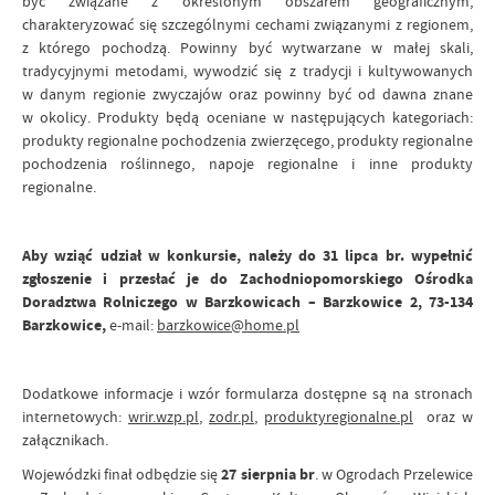
być związane z określonym obszarem geograficznym,
charakteryzować się szczególnymi cechami związanymi z regionem,
z którego pochodzą. Powinny być wytwarzane w małej skali,
tradycyjnymi metodami, wywodzić się z tradycji i kultywowanych
w danym regionie zwyczajów oraz powinny być od dawna znane
w okolicy. Produkty będą oceniane w następujących kategoriach:
produkty regionalne pochodzenia zwierzęcego, produkty regionalne
pochodzenia roślinnego, napoje regionalne i inne produkty
regionalne.
Aby wziąć udział w konkursie, należy do
31 lipca br.
wypełnić
zgłoszenie i przesłać je do
Zachodniopomorskiego Ośrodka
Doradztwa Rolniczego w Barzkowicach – Barzkowice 2, 73-134
Barzkowice,
e-mail:
barzkowice@home.pl
Dodatkowe informacje i wzór
formularza dostępne są na stronach
internetowych:
wrir.wzp.pl
,
zodr.pl
,
produktyregionalne.pl
oraz w
załącznikach.
Wojewódzki finał odbędzie się
27 sierpnia br
. w Ogrodach Przelewice