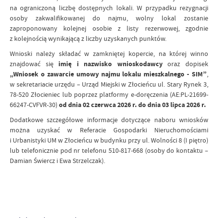
na ograniczoną liczbę dostępnych lokali. W przypadku rezygnacji
osoby zakwalifikowanej do najmu, wolny lokal zostanie
zaproponowany kolejnej osobie z listy rezerwowej, zgodnie
z kolejnością wynikającą z liczby uzyskanych punktów.
Wnioski należy składać w zamkniętej kopercie, na której winno
znajdować się
imię i nazwisko wnioskodawcy
oraz dopisek
„Wniosek o zawarcie umowy najmu lokalu mieszkalnego - SIM”
,
w sekretariacie urzędu – Urząd Miejski w Złocieńcu ul. Stary Rynek 3,
78-520 Złocieniec lub poprzez platformy e-doręczenia (AE:PL-21699-
66247-CVFVR-30)
od dnia 02 czerwca 2026 r. do dnia 03 lipca 2026 r.
Dodatkowe szczegółowe informacje dotyczące naboru wniosków
można uzyskać w Referacie Gospodarki Nieruchomościami
i Urbanistyki UM w Złocieńcu w budynku przy ul. Wolności 8 (I piętro)
lub telefonicznie pod nr telefonu 510-817-668 (osoby do kontaktu –
Damian Świercz i Ewa Strzelczak).