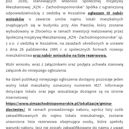
poz. 2039), stanowiących własność Społecznej Inicjatywy
Mieszkaniowej „KZN – Zachodniopomorskie” Spółka z ograniczoną
odpowiedzialnością z siedzibą w Koszalinie
ogłaszam III nabór
wniosków
o zawarcie umów najmu lokali mieszkalnych
znajdujących się w budynku przy Alei Piastów, który zostanie
wybudowany w Złocieńcu w ramach inwestycji realizowanej przez
Społeczną Inicjatywę Mieszkaniową „KZN - Zachodniopomorskie” sp.
z o.o. z siedzibą w Koszalinie, na zasadach określonych w ustawie
z dnia 26 października 1995 r. o społecznych formach rozwoju
mieszkalnictwa
oraz nabór wniosków na listę rezerwową.
Wzór wniosku wraz z załącznikami oraz podjęta uchwała stanowią
załącznik do niniejszego ogłoszenia.
Na dzień publikacji niniejszego ogłoszenia dostępny pozostaje jeden
wolny lokal mieszkalny oznaczony numerem M27. Informacje
dotyczące lokalu oraz jego wizualizacja dostępne są na stronie
internetowej
https://www.simzachodniopomorskie.pl/lokalizacje/gmina-
zlocieniec/
. W ramach prowadzonego naboru, oprócz listy osób
zakwalifikowanych do najmu lokalu mieszkalnego, zostanie
utworzona lista rezerwowa obejmująca osoby, które spełniły
warunki naboru, lecz nie zostały zakwalifikowane do najmu z uwagi