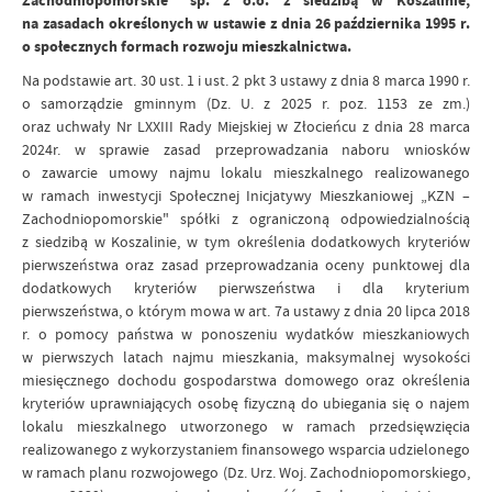
Zachodniopomorskie” sp. z o.o. z siedzibą w Koszalinie,
na zasadach określonych w ustawie z dnia 26 października 1995 r.
o społecznych formach rozwoju mieszkalnictwa.
Na podstawie art. 30 ust. 1 i ust. 2 pkt 3 ustawy z dnia 8 marca 1990 r.
o samorządzie gminnym (Dz. U. z 2025 r. poz. 1153 ze zm.)
oraz uchwały Nr LXXIII Rady Miejskiej w Złocieńcu z dnia 28 marca
2024r. w sprawie zasad przeprowadzania naboru wniosków
o zawarcie umowy najmu lokalu mieszkalnego realizowanego
w ramach inwestycji Społecznej Inicjatywy Mieszkaniowej „KZN –
Zachodniopomorskie" spółki z ograniczoną odpowiedzialnością
z siedzibą w Koszalinie, w tym określenia dodatkowych kryteriów
pierwszeństwa oraz zasad przeprowadzania oceny punktowej dla
dodatkowych kryteriów pierwszeństwa i dla kryterium
pierwszeństwa, o którym mowa w art. 7a ustawy z dnia 20 lipca 2018
r. o pomocy państwa w ponoszeniu wydatków mieszkaniowych
w pierwszych latach najmu mieszkania, maksymalnej wysokości
miesięcznego dochodu gospodarstwa domowego oraz określenia
kryteriów uprawniających osobę fizyczną do ubiegania się o najem
lokalu mieszkalnego utworzonego w ramach przedsięwzięcia
realizowanego z wykorzystaniem finansowego wsparcia udzielonego
w ramach planu rozwojowego (Dz. Urz. Woj. Zachodniopomorskiego,