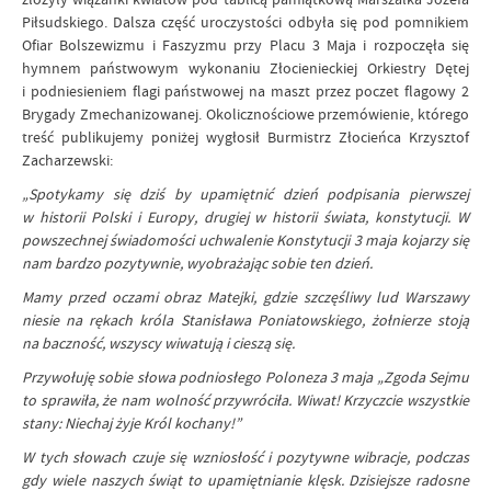
Piłsudskiego. Dalsza część uroczystości odbyła się pod pomnikiem
Ofiar Bolszewizmu i Faszyzmu przy Placu 3 Maja i rozpoczęła się
hymnem państwowym wykonaniu Złocienieckiej Orkiestry Dętej
i podniesieniem flagi państwowej na maszt przez poczet flagowy 2
Brygady Zmechanizowanej. Okolicznościowe przemówienie, którego
treść publikujemy poniżej wygłosił Burmistrz Złocieńca Krzysztof
Zacharzewski:
„Spotykamy się dziś by upamiętnić dzień podpisania pierwszej
w historii Polski i Europy, drugiej w historii świata, konstytucji. W
powszechnej świadomości uchwalenie Konstytucji 3 maja kojarzy się
nam bardzo pozytywnie, wyobrażając sobie ten dzień.
Mamy przed oczami obraz Matejki, gdzie szczęśliwy lud Warszawy
niesie na rękach króla Stanisława Poniatowskiego, żołnierze stoją
na baczność, wszyscy wiwatują i cieszą się.
Przywołuję sobie słowa podniosłego Poloneza 3 maja „Zgoda Sejmu
to sprawiła, że nam wolność przywróciła. Wiwat! Krzyczcie wszystkie
stany: Niechaj żyje Król kochany!”
W tych słowach czuje się wzniosłość i pozytywne wibracje, podczas
gdy wiele naszych świąt to upamiętnianie klęsk. Dzisiejsze radosne