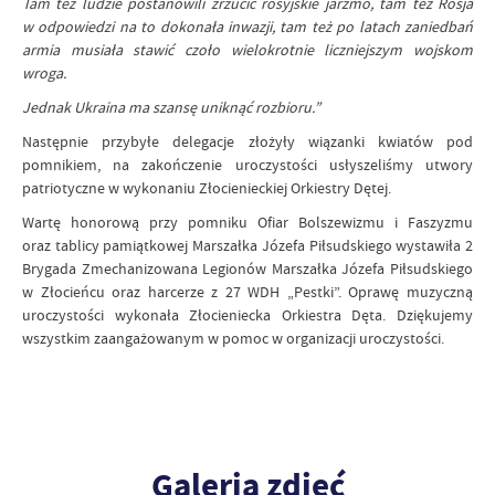
Tam też ludzie postanowili zrzucić rosyjskie jarzmo, tam też Rosja
w odpowiedzi na to dokonała inwazji, tam też po latach zaniedbań
armia musiała stawić czoło wielokrotnie liczniejszym wojskom
wroga.
Jednak Ukraina ma szansę uniknąć rozbioru.”
Następnie przybyłe delegacje złożyły wiązanki kwiatów pod
pomnikiem, na zakończenie uroczystości usłyszeliśmy utwory
patriotyczne w wykonaniu Złocienieckiej Orkiestry Dętej.
Wartę honorową przy pomniku Ofiar Bolszewizmu i Faszyzmu
oraz tablicy pamiątkowej Marszałka Józefa Piłsudskiego wystawiła 2
Brygada Zmechanizowana Legionów Marszałka Józefa Piłsudskiego
w Złocieńcu oraz harcerze z 27 WDH „Pestki”. Oprawę muzyczną
uroczystości wykonała Złocieniecka Orkiestra Dęta. Dziękujemy
wszystkim zaangażowanym w pomoc w organizacji uroczystości.
Galeria zdjęć