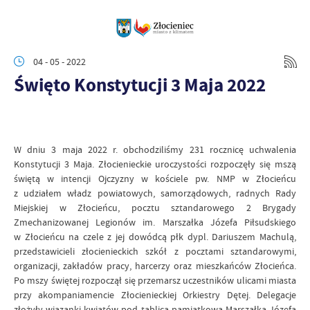
04 - 05 - 2022
Święto Konstytucji 3 Maja 2022
W dniu 3 maja 2022 r. obchodziliśmy 231 rocznicę uchwalenia
Konstytucji 3 Maja. Złocienieckie uroczystości rozpoczęły się mszą
świętą w intencji Ojczyzny w kościele pw. NMP w Złocieńcu
z udziałem władz powiatowych, samorządowych, radnych Rady
Miejskiej w Złocieńcu, pocztu sztandarowego 2 Brygady
Zmechanizowanej Legionów im. Marszałka Józefa Piłsudskiego
w Złocieńcu na czele z jej dowódcą płk dypl. Dariuszem Machulą,
przedstawicieli złocienieckich szkół z pocztami sztandarowymi,
organizacji, zakładów pracy, harcerzy oraz mieszkańców Złocieńca.
Po mszy świętej rozpoczął się przemarsz uczestników ulicami miasta
przy akompaniamencie Złocienieckiej Orkiestry Dętej. Delegacje
złożyły wiązanki kwiatów pod tablicą pamiątkową Marszałka Józefa