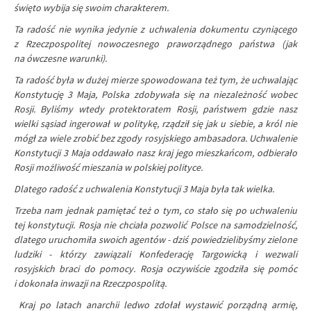
święto wybija się swoim charakterem.
Ta radość nie wynika jedynie z uchwalenia dokumentu czyniącego
z Rzeczpospolitej nowoczesnego praworządnego państwa (jak
na ówczesne warunki).
Ta radość była w dużej mierze spowodowana też tym, że uchwalając
Konstytucję 3 Maja, Polska zdobywała się na niezależność wobec
Rosji. Byliśmy wtedy protektoratem Rosji, państwem gdzie nasz
wielki sąsiad ingerował w politykę, rządził się jak u siebie, a król nie
mógł za wiele zrobić bez zgody rosyjskiego ambasadora. Uchwalenie
Konstytucji 3 Maja oddawało nasz kraj jego mieszkańcom, odbierało
Rosji możliwość mieszania w polskiej polityce.
Dlatego radość z uchwalenia Konstytucji 3 Maja była tak wielka.
Trzeba nam jednak pamiętać też o tym, co stało się po uchwaleniu
tej konstytucji. Rosja nie chciała pozwolić Polsce na samodzielność,
dlatego uruchomiła swoich agentów - dziś powiedzielibyśmy zielone
ludziki - którzy zawiązali Konfederację Targowicką i wezwali
rosyjskich braci do pomocy. Rosja oczywiście zgodziła się pomóc
i dokonała inwazji na Rzeczpospolitą.
Kraj po latach anarchii ledwo zdołał wystawić porządną armię,