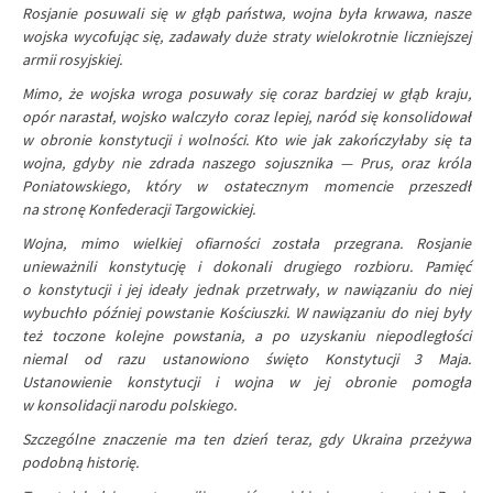
Rosjanie posuwali się w głąb państwa, wojna była krwawa, nasze
wojska wycofując się, zadawały duże straty wielokrotnie liczniejszej
armii rosyjskiej.
Mimo, że wojska wroga posuwały się coraz bardziej w głąb kraju,
opór narastał, wojsko walczyło coraz lepiej, naród się konsolidował
w obronie konstytucji i wolności. Kto wie jak zakończyłaby się ta
wojna, gdyby nie zdrada naszego sojusznika — Prus, oraz króla
Poniatowskiego, który w ostatecznym momencie przeszedł
na stronę Konfederacji Targowickiej.
Wojna, mimo wielkiej ofiarności została przegrana. Rosjanie
unieważnili konstytucję i dokonali drugiego rozbioru. Pamięć
o konstytucji i jej ideały jednak przetrwały, w nawiązaniu do niej
wybuchło później powstanie Kościuszki. W nawiązaniu do niej były
też toczone kolejne powstania, a po uzyskaniu niepodległości
niemal od razu ustanowiono święto Konstytucji 3 Maja.
Ustanowienie konstytucji i wojna w jej obronie pomogła
w konsolidacji narodu polskiego.
Szczególne znaczenie ma ten dzień teraz, gdy Ukraina przeżywa
podobną historię.