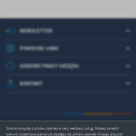
NEWSLETTER
POMOCNE LINKI
GODZINY PRACY URZĘDU
KONTAKT
Odwiedzin: 1822163
Strona korzysta z plików cookies w celu realizacji usług. Możesz określić
warunki przechowywania lub dostępu do plików cookies klikając przycisk
Online: 1