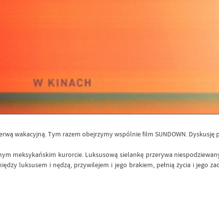
zerwą wakacyjną. Tym razem obejrzymy wspólnie film SUNDOWN. Dyskusję 
łynnym meksykańskim kurorcie. Luksusową sielankę przerywa niespodziewany 
omiędzy luksusem i nędzą, przywilejem i jego brakiem, pełnią życia i jego