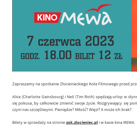
Zapraszamy na spotkanie Złocienieckiego Koła Filmowego przed pr
Alice (Charlotte Gainsbourg) i Neil (Tim Roth) spędzają urlop w s
się pokusa, by całkowicie zmienić swoje życie. Rozgrywający się p
czyni nas szczęśliwymi. Pieniądze? Miłość? Więzi? A może ich brak?
Bilety w sprzedaży na stronie
zok.zlocieniec.pl
i w kasie kina MEWA.