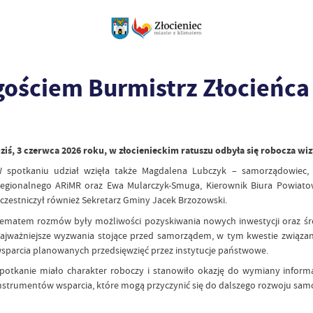
ościem Burmistrz Złocieńca
ziś, 3 czerwca 2026 roku, w złocienieckim ratuszu odbyła się robocza wi
 spotkaniu udział wzięła także Magdalena Lubczyk – samorządowiec, 
egionalnego ARiMR oraz Ewa Mularczyk-Smuga, Kierownik Biura Powiato
czestniczył również Sekretarz Gminy Jacek Brzozowski.
ematem rozmów były możliwości pozyskiwania nowych inwestycji oraz ś
ajważniejsze wyzwania stojące przed samorządem, w tym kwestie związa
sparcia planowanych przedsięwzięć przez instytucje państwowe.
potkanie miało charakter roboczy i stanowiło okazję do wymiany inform
nstrumentów wsparcia, które mogą przyczynić się do dalszego rozwoju samo