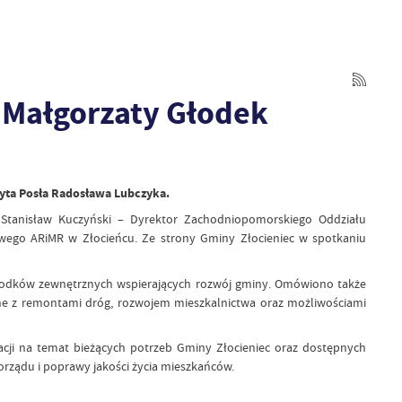
 Małgorzaty Głodek
zyta Posła Radosława Lubczyka.
Stanisław Kuczyński – Dyrektor Zachodniopomorskiego Oddziału
wego ARiMR w Złocieńcu. Ze strony Gminy Złocieniec w spotkaniu
rodków zewnętrznych wspierających rozwój gminy. Omówiono także
ne z remontami dróg, rozwojem mieszkalnictwa oraz możliwościami
acji na temat bieżących potrzeb Gminy Złocieniec oraz dostępnych
rządu i poprawy jakości życia mieszkańców.