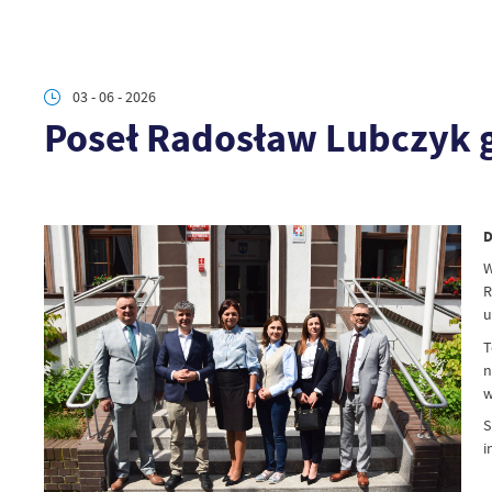
03 - 06 - 2026
Poseł Radosław Lubczyk g
D
W
R
u
T
n
w
S
i