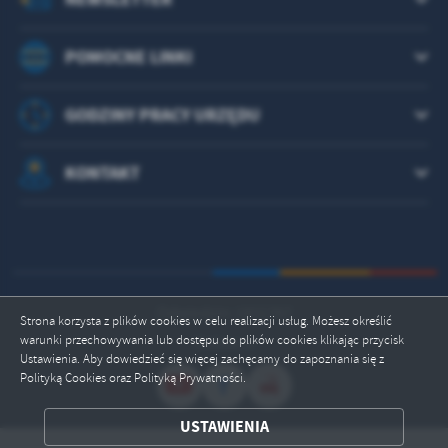
POMOCNE LINKI
GODZINY PRACY URZĘDU
KONTAKT
Odwiedzin: 1821767
Strona korzysta z plików cookies w celu realizacji usług. Możesz określić
warunki przechowywania lub dostępu do plików cookies klikając przycisk
Online: 9
Ustawienia. Aby dowiedzieć się więcej zachęcamy do zapoznania się z
Polityką Cookies oraz Polityką Prywatności.
ZAPISZ WYBRANE
USTAWIENIA
ODRZUĆ WSZYSTKIE