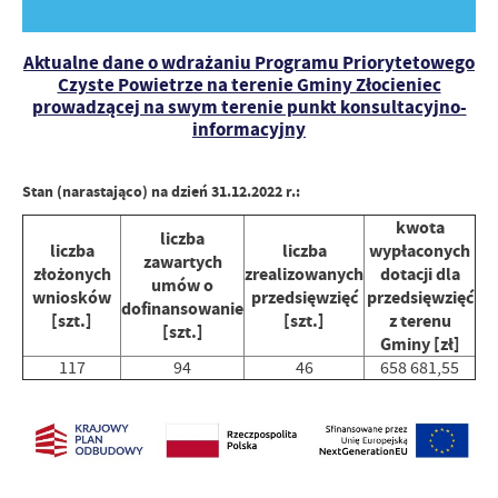
Aktualne dane o wdrażaniu Programu Priorytetowego
Czyste Powietrze na terenie Gminy Złocieniec
prowadzącej na swym terenie punkt konsultacyjno-
informacyjny
Stan (narastająco) na dzień 31.12.2022 r.:
kwota
liczba
liczba
liczba
wypłaconych
zawartych
złożonych
zrealizowanych
dotacji dla
umów o
wniosków
przedsięwzięć
przedsięwzięć
dofinansowanie
[szt.]
[szt.]
z terenu
[szt.]
Gminy [zł]
117
94
46
658 681,55