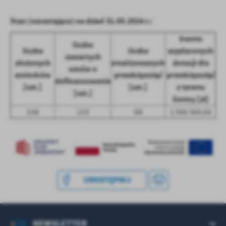
treści w postaci wiadomości, ofert, komunikatów mediów
społecznościowych.
Stan (narastająco) na dzień 31.03.2024 r.:
kwota
liczba
liczba
liczba
wypłaconych
zawartych
złożonych
zrealizowanych
dotacji dla
umów o
wniosków
przedsięwzięć
przedsięwzięć
dofinansowanie
[szt.]
[szt.]
z terenu
[szt.]
Gminy [zł]
158
123
68
1 506 564,68
UDOSTĘPNIJ
NEWSLETTER