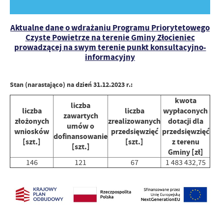
Aktualne dane o wdrażaniu Programu Priorytetowego
Czyste Powietrze na terenie Gminy Złocieniec
prowadzącej na swym terenie punkt konsultacyjno-
informacyjny
Stan (narastająco) na dzień 31.12.2023 r.:
kwota
liczba
liczba
liczba
wypłaconych
zawartych
złożonych
zrealizowanych
dotacji dla
umów o
wniosków
przedsięwzięć
przedsięwzięć
dofinansowanie
[szt.]
[szt.]
z terenu
[szt.]
Gminy [zł]
146
121
67
1 483 432,75