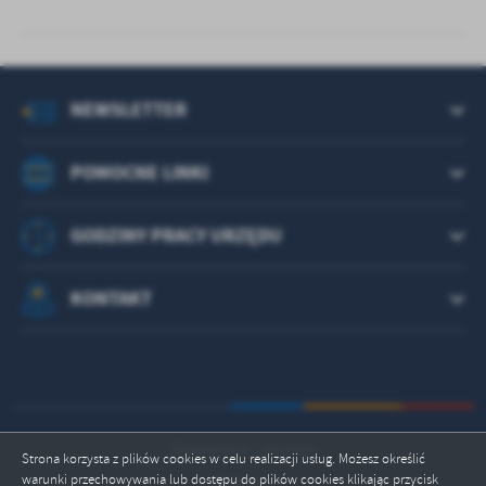
NEWSLETTER
POMOCNE LINKI
GODZINY PRACY URZĘDU
KONTAKT
Odwiedzin: 1822455
Strona korzysta z plików cookies w celu realizacji usług. Możesz określić
warunki przechowywania lub dostępu do plików cookies klikając przycisk
Online: 5