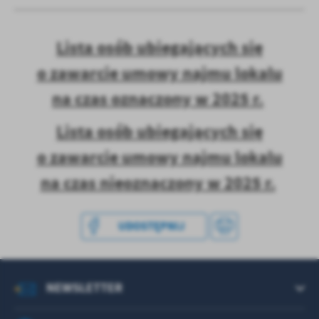
treści w postaci wiadomości, ofert, komunikatów mediów
społecznościowych.
Lista osób ubiegających się
o zawarcie umowy najmu lokalu
na czas oznaczony w 2025 r.
Lista osób ubiegających się
o zawarcie umowy najmu lokalu
na czas nieoznaczony w 2025 r.
UDOSTĘPNIJ
NEWSLETTER