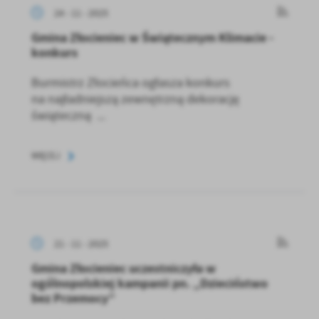
24 - 11 - 2025
Gmina Złocieniec w Świątecznym Klimacie -
konkurs
Burmistrz Złocieńca ogłasza konkurs
na najładniejszą zewnętrzną dekorację
świąteczną ...
WIĘCEJ
21 - 11 - 2025
Gmina Złocieniec uczestniczyła w
ogólnopolskiej kampanii pn. „Dzieciństwo
bez Przemocy”