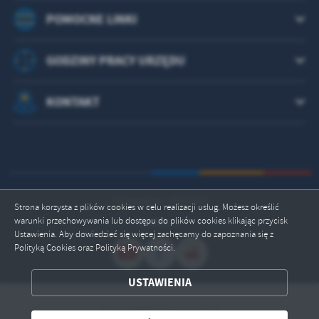
POMOCNE LINKI
GODZINY PRACY URZĘDU
KONTAKT
Odwiedzin: 1822970
Strona korzysta z plików cookies w celu realizacji usług. Możesz określić
warunki przechowywania lub dostępu do plików cookies klikając przycisk
Online: 1
Ustawienia. Aby dowiedzieć się więcej zachęcamy do zapoznania się z
Polityką Cookies oraz Polityką Prywatności.
ZAPISZ WYBRANE
USTAWIENIA
ODRZUĆ WSZYSTKIE
Copyright by zlocieniec.pl