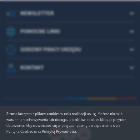
NEWSLETTER
POMOCNE LINKI
GODZINY PRACY URZĘDU
KONTAKT
Odwiedzin: 1821899
Strona korzysta z plików cookies w celu realizacji usług. Możesz określić
warunki przechowywania lub dostępu do plików cookies klikając przycisk
Online: 11
Ustawienia. Aby dowiedzieć się więcej zachęcamy do zapoznania się z
Polityką Cookies oraz Polityką Prywatności.