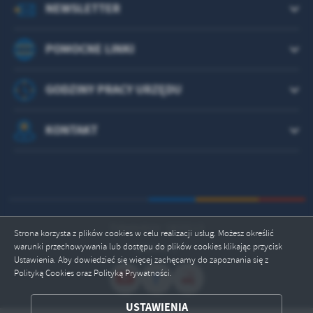
NEWSLETTER
POMOCNE LINKI
GODZINY PRACY URZĘDU
KONTAKT
Odwiedzin: 1823113
Strona korzysta z plików cookies w celu realizacji usług. Możesz określić
warunki przechowywania lub dostępu do plików cookies klikając przycisk
Online: 2
Ustawienia. Aby dowiedzieć się więcej zachęcamy do zapoznania się z
Polityką Cookies oraz Polityką Prywatności.
ZAPISZ WYBRANE
USTAWIENIA