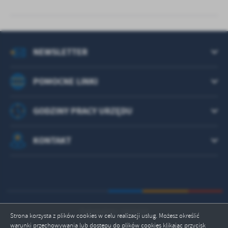
NEWSLETTER
POMOCNE LINKI
GODZINY PRACY URZĘDU
KONTAKT
Odwiedzin: 1822432
Strona korzysta z plików cookies w celu realizacji usług. Możesz określić
warunki przechowywania lub dostępu do plików cookies klikając przycisk
Online: 5