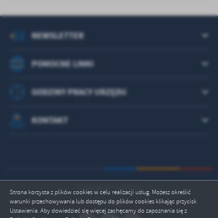
NEWSLETTER
POMOCNE LINKI
GODZINY PRACY URZĘDU
KONTAKT
Odwiedzin: 1822167
Strona korzysta z plików cookies w celu realizacji usług. Możesz określić
warunki przechowywania lub dostępu do plików cookies klikając przycisk
Online: 4
Ustawienia. Aby dowiedzieć się więcej zachęcamy do zapoznania się z