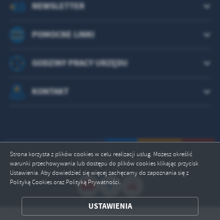
NEWSLETTER
POMOCNE LINKI
GODZINY PRACY URZĘDU
KONTAKT
Strona korzysta z plików cookies w celu realizacji usług. Możesz określić
Odwiedzin: 1822141
warunki przechowywania lub dostępu do plików cookies klikając przycisk
Ustawienia. Aby dowiedzieć się więcej zachęcamy do zapoznania się z
Polityką Cookies oraz Polityką Prywatności.
ZAPISZ WYBRANE
USTAWIENIA
ODRZUĆ WSZYSTKIE