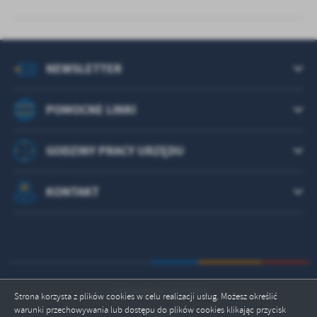
NEWSLETTER
POMOCNE LINKI
GODZINY PRACY URZĘDU
KONTAKT
Odwiedzin: 1823003
Strona korzysta z plików cookies w celu realizacji usług. Możesz określić
warunki przechowywania lub dostępu do plików cookies klikając przycisk
Online: 3