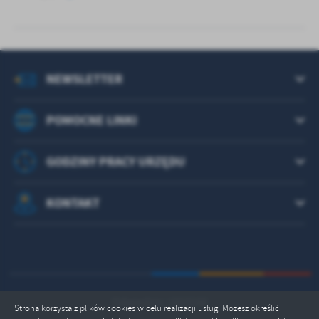
NEWSLETTER
POMOCNE LINKI
GODZINY PRACY URZĘDU
KONTAKT
Odwiedzin: 1823166
Strona korzysta z plików cookies w celu realizacji usług. Możesz określić