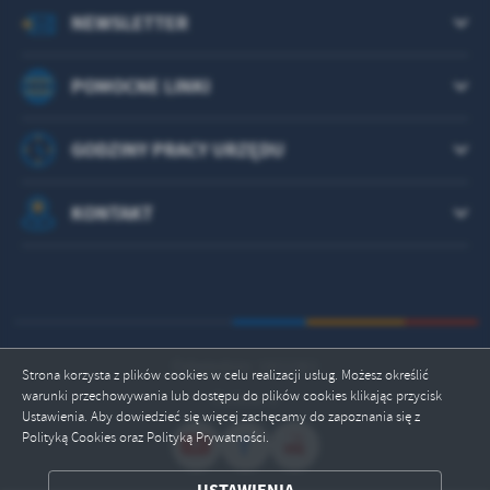
NEWSLETTER
POMOCNE LINKI
GODZINY PRACY URZĘDU
KONTAKT
Odwiedzin: 1822361
Strona korzysta z plików cookies w celu realizacji usług. Możesz określić
warunki przechowywania lub dostępu do plików cookies klikając przycisk
Online: 5
Ustawienia. Aby dowiedzieć się więcej zachęcamy do zapoznania się z
Polityką Cookies oraz Polityką Prywatności.
ZAPISZ WYBRANE