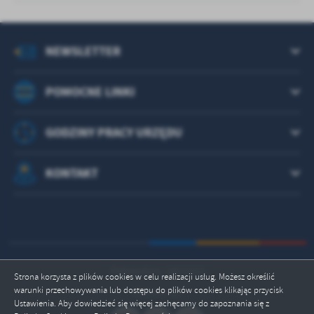
NEWSLETTER
POMOCNE LINKI
GODZINY PRACY URZĘDU
KONTAKT
Odwiedzin: 1822212
Strona korzysta z plików cookies w celu realizacji usług. Możesz określić
warunki przechowywania lub dostępu do plików cookies klikając przycisk
Online: 13
ZAPISZ WYBRANE
Ustawienia. Aby dowiedzieć się więcej zachęcamy do zapoznania się z