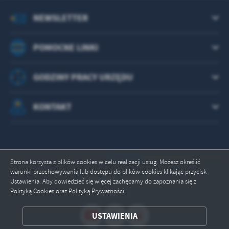
NEWSLETTER
POMOCNE LINKI
GODZINY PRACY URZĘDU
KONTAKT
Strona korzysta z plików cookies w celu realizacji usług. Możesz określić
warunki przechowywania lub dostępu do plików cookies klikając przycisk
Odwiedzin: 1823170
Ustawienia. Aby dowiedzieć się więcej zachęcamy do zapoznania się z
Polityką Cookies oraz Polityką Prywatności.
Online: 2
ZAPISZ WYBRANE
USTAWIENIA
ODRZUĆ WSZYSTKIE