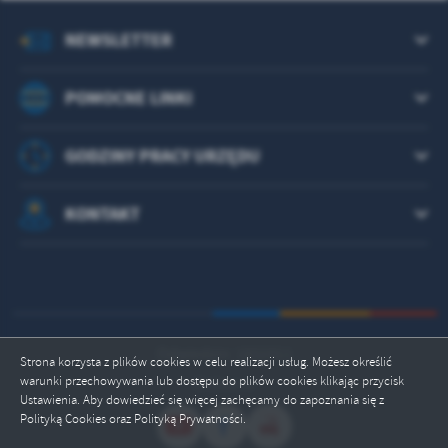
NEWSLETTER
POMOCNE LINKI
GODZINY PRACY URZĘDU
KONTAKT
Odwiedzin: 1822311
Strona korzysta z plików cookies w celu realizacji usług. Możesz określić
warunki przechowywania lub dostępu do plików cookies klikając przycisk
Online: 6
Ustawienia. Aby dowiedzieć się więcej zachęcamy do zapoznania się z
Polityką Cookies oraz Polityką Prywatności.
ZAPISZ WYBRANE