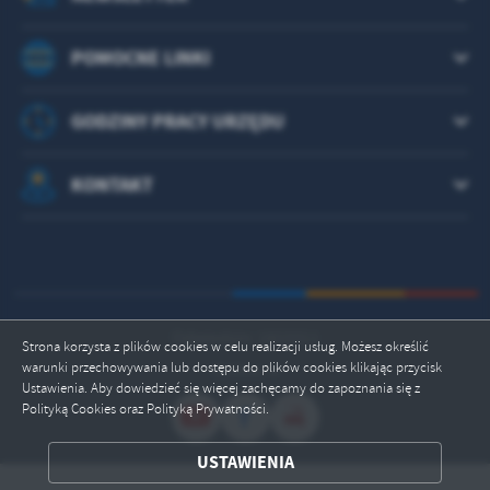
POMOCNE LINKI
GODZINY PRACY URZĘDU
KONTAKT
Odwiedzin: 1823311
Strona korzysta z plików cookies w celu realizacji usług. Możesz określić
warunki przechowywania lub dostępu do plików cookies klikając przycisk
Online: 4
Ustawienia. Aby dowiedzieć się więcej zachęcamy do zapoznania się z
Polityką Cookies oraz Polityką Prywatności.
ZAPISZ WYBRANE
USTAWIENIA