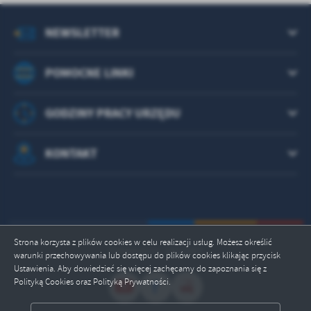
NEWSLETTER
POMOCNE LINKI
GODZINY PRACY URZĘDU
KONTAKT
Strona korzysta z plików cookies w celu realizacji usług. Możesz określić
Odwiedzin: 1822583
warunki przechowywania lub dostępu do plików cookies klikając przycisk
Ustawienia. Aby dowiedzieć się więcej zachęcamy do zapoznania się z
Polityką Cookies oraz Polityką Prywatności.
ZAPISZ WYBRANE