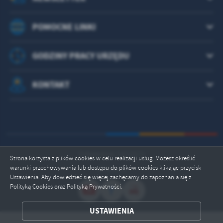
POMOCNE LINKI
GODZINY PRACY URZĘDU
KONTAKT
Odwiedzin: 1822571
Strona korzysta z plików cookies w celu realizacji usług. Możesz określić
warunki przechowywania lub dostępu do plików cookies klikając przycisk
Online: 1
Ustawienia. Aby dowiedzieć się więcej zachęcamy do zapoznania się z
Polityką Cookies oraz Polityką Prywatności.
ZAPISZ WYBRANE
USTAWIENIA