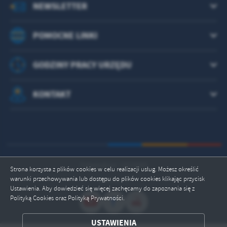
NEWSLETTER
POMOCNE LINKI
GODZINY PRACY URZĘDU
KONTAKT
Odwiedzin: 1823065
Strona korzysta z plików cookies w celu realizacji usług. Możesz określić
warunki przechowywania lub dostępu do plików cookies klikając przycisk
Online: 3
Ustawienia. Aby dowiedzieć się więcej zachęcamy do zapoznania się z
Polityką Cookies oraz Polityką Prywatności.
ZAPISZ WYBRANE
USTAWIENIA