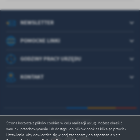
NEWSLETTER
POMOCNE LINKI
GODZINY PRACY URZĘDU
KONTAKT
Odwiedzin: 1822948
Strona korzysta z plików cookies w celu realizacji usług. Możesz określić
warunki przechowywania lub dostępu do plików cookies klikając przycisk
Online: 2
ZAPISZ WYBRANE
Ustawienia. Aby dowiedzieć się więcej zachęcamy do zapoznania się z